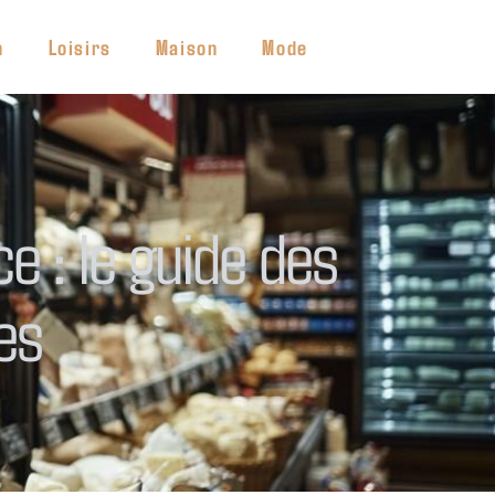
h
Loisirs
Maison
Mode
 : le guide des
es