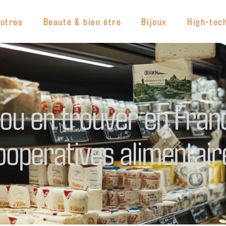
utres
Beauté & bien être
Bijoux
High-tec
u en trouver en France
ooperatives alimentair