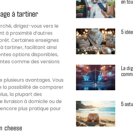
en tou
age à tartiner
ché, dirigez-vous vers le
5 idé
t à proximité d’autres
orêt. Certaines enseignes
artiner, facilitant ainsi
entes options disponibles,
santes comme des versions
La dig
comme
 plusieurs avantages. Vous
de la possibilité de comparer
lus, la plupart des
livraison à domicile ou de
5 astu
 encore plus pratique pour
am cheese