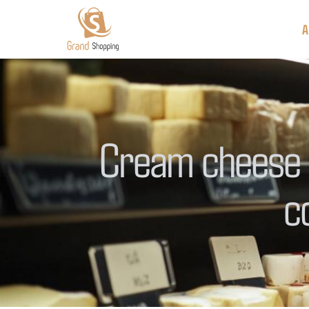
A
Cream cheese o
c