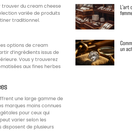
ur trouver du cream cheese
L’art 
femme
lection variée de produits
iner traditionnel.
Comme
rses options de cream
un ac
rtir d’ingrédients issus de
périeure. Vous y trouverez
romatisées aux fines herbes
ées
 offrent une large gamme de
es marques moins connues
égétales pour ceux qui
 peut varier selon les
s disposent de plusieurs