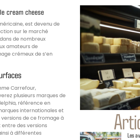
 le cream cheese
méricaine, est devenu de
uction sur le marché
ver dans de nombreux
aux amateurs de
mage crémeux de s’en
surfaces
mme Carrefour,
verez plusieurs marques de
elphia, référence en
marques internationales et
Arti
 versions de ce fromage à
 entre des versions
insi à différentes
Les av